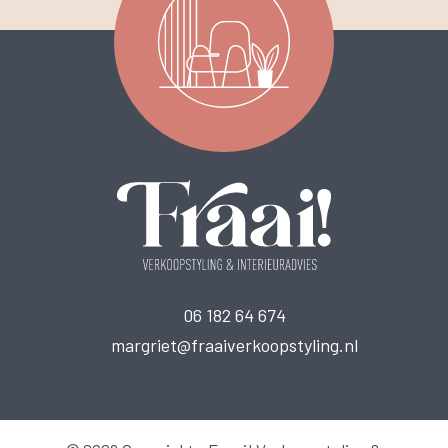
T
06 182 64 674
E
margriet@fraaiverkoopstyling.nl