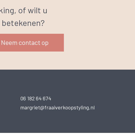
ing, of wilt u
n betekenen?
Neem contact op
T
06 182 64 674
E
margriet@fraaiverkoopstyling.nl